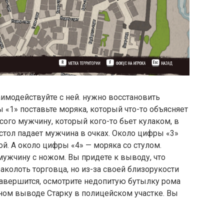
аимодействуйте с ней. нужно восстановить
 «1» поставьте моряка, который что-то объясняет
ого мужчину, который кого-то бьет кулаком, в
 стол падает мужчина в очках. Около цифры «3»
й. А около цифры «4» — моряка со стулом.
ужчину с ножом. Вы придете к выводу, что
заколоть торговца, но из-за своей близорукости
 завершится, осмотрите недопитую бутылку рома
ном выводе Старку в полицейском участке. Вы