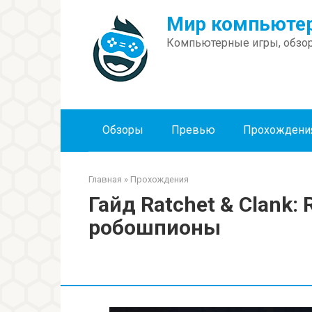
Перейти
Мир компьютер
к
контенту
Компьютерные игры, обзор
Обзоры
Превью
Прохождени
Главная
»
Прохождения
Гайд Ratchet & Clank: R
робошпионы