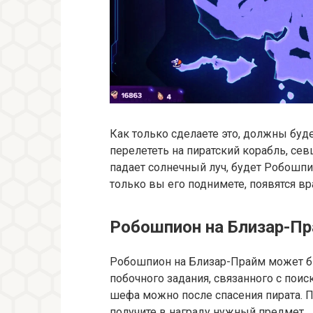
Как только сделаете это, должны буде
перелететь на пиратский корабль, сев
падает солнечный луч, будет Робошпи
только вы его поднимете, появятся вр
Робошпион на Близар-П
Робошпион на Близар-Прайм может б
побочного задания, связанного с пои
шефа можно после спасения пирата. П
получите в награду нужный предмет.