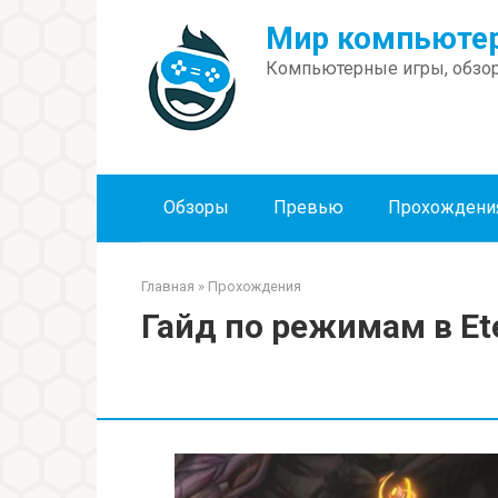
Перейти
Мир компьютер
к
контенту
Компьютерные игры, обзор
Обзоры
Превью
Прохождени
Главная
»
Прохождения
Гайд по режимам в Et