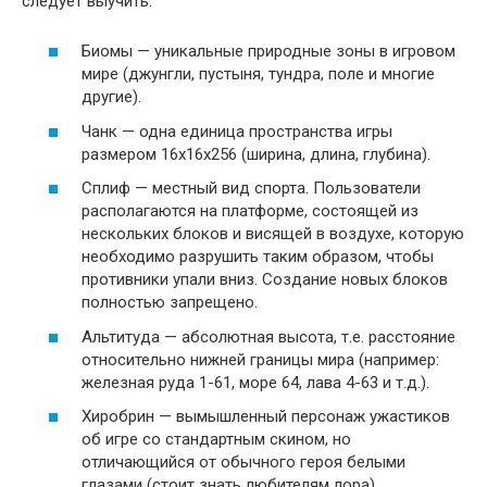
следует выучить:
Биомы — уникальные природные зоны в игровом
мире (джунгли, пустыня, тундра, поле и многие
другие).
Чанк — одна единица пространства игры
размером 16х16х256 (ширина, длина, глубина).
Сплиф — местный вид спорта. Пользователи
располагаются на платформе, состоящей из
нескольких блоков и висящей в воздухе, которую
необходимо разрушить таким образом, чтобы
противники упали вниз. Создание новых блоков
полностью запрещено.
Альтитуда — абсолютная высота, т.е. расстояние
относительно нижней границы мира (например:
железная руда 1-61, море 64, лава 4-63 и т.д.).
Хиробрин — вымышленный персонаж ужастиков
об игре со стандартным скином, но
отличающийся от обычного героя белыми
глазами (стоит знать любителям лора).