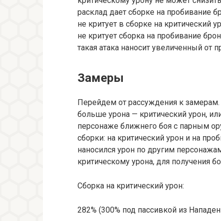
критическому урону не может снизить
расклад дает сборке на пробивание б
не критует в сборке на критический у
не критует сборка на пробивание брон
такая атака наносит увеличенный от п
Замеры
Перейдем от рассуждения к замерам. 
больше урона — критический урон, ил
персонаже ближнего боя с парным ор
сборки: на критический урон и на пр
наносился урон по другим персонажам
критическому урона, для получения б
Сборка на критический урон:
282% (300% под пассивкой из Нападен