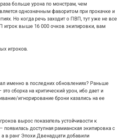
 раза больше урона по монстрам, чем
является однозначным фаворитом при прокачке и
иях. Но когда речь заходит о ПВП, тут уже не все
П игрок выше 16 000 очков экипировки, вам
ных игроков.
авал именно в последних обновлениях? Раньше
это сборка на критический урон, ибо дает и
бивание/игнорирование брони казались на ее
игроков вырос показатель устойчивости к
 — появилась доступная рамианская экипировка с
 а в ранг Эпохи Двенадцати добавили