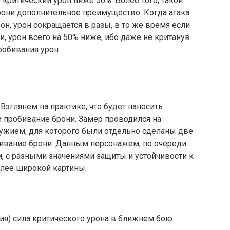
 критический урон ниже 50%. Более того, такой
рони дополнительное преимущество. Когда атака
рон, урон сокращается в разы, в то же время если
и, урон всего на 50% ниже, ибо даже не кританув
робивания урон.
Взглянем на практике, что будет наносить
и пробивание брони. Замер проводился на
ужием, для которого были отдельно сделаны две
обивание брони. Данным персонажем, по очереди
, с разными значениями защиты и устойчивости к
олее широкой картины.
ия) сила критического урона в ближнем бою.