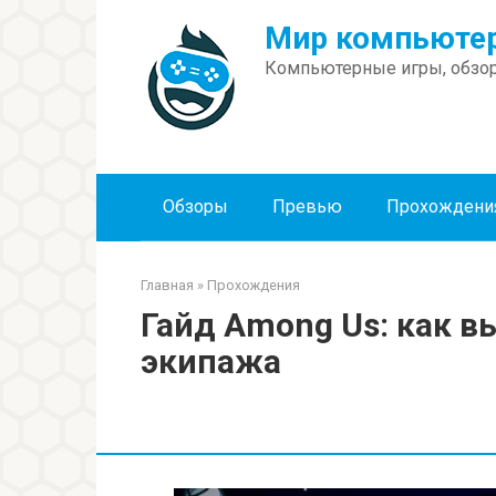
Перейти
Мир компьютер
к
контенту
Компьютерные игры, обзор
Обзоры
Превью
Прохождени
Главная
»
Прохождения
Гайд Among Us: как в
экипажа