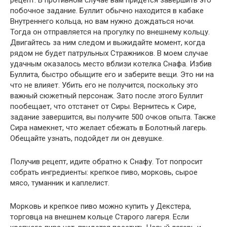
побочное задание. Буллит обычно находится в кабаке
Внутреннего кольца, но вам нужно дождаться ночи.
Тогда он отправляется на прогулку по внешнему кольцу.
Двигайтесь за ним следом и выжидайте момент, когда
рядом не будет патрульных Стражников. В моем случае
удачным оказалось место вблизи котелка Снафа. Избив
Буллита, быстро обыщите его и заберите вещи. Это ни на
что не влияет. Убить его не получится, поскольку это
важный сюжетный персонаж. Зато после этого Буллит
пообещает, что отстанет от Сиры. Вернитесь к Сире,
задание завершится, вы получите 500 очков опыта. Также
Сира намекнет, что желает сбежать в Болотный лагерь.
Обещайте узнать, подойдет ли он девушке.
Получив рецепт, идите обратно к Снафу. Тот попросит
собрать ингредиенты: крепкое пиво, морковь, сырое
мясо, туманник и каплелист.
Морковь и крепкое пиво можно купить у Декстера,
торговца на внешнем кольце Старого лагеря. Если