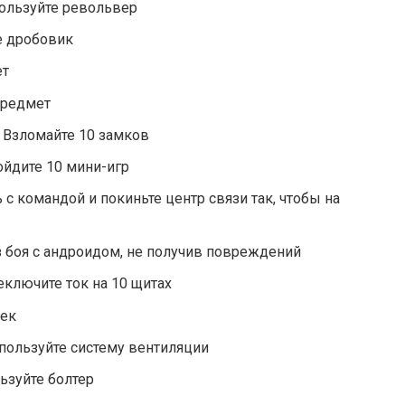
пользуйте револьвер
е дробовик
ет
предмет
 Взломайте 10 замков
ойдите 10 мини-игр
с командой и покиньте центр связи так, чтобы на
 боя с андроидом, не получив повреждений
ключите ток на 10 щитах
век
спользуйте систему вентиляции
ьзуйте болтер