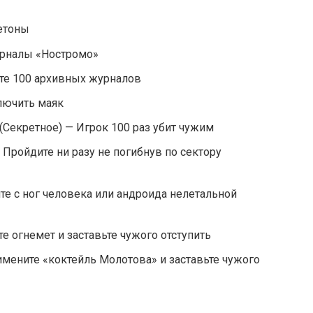
етоны
урналы «Ностромо»
ите 100 архивных журналов
лючить маяк
(Секретное) — Игрок 100 раз убит чужим
 Пройдите ни разу не погибнув по сектору
те с ног человека или андроида нелетальной
е огнемет и заставьте чужого отступить
имените «коктейль Молотова» и заставьте чужого