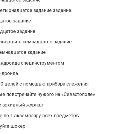
етырнадцатое задание задание
цатое задание
дцатое задание
авершите семнадцатое задание
емнадцатое задание
 андроида специнструментом
ндроида
 30 целей с помощью прибора слежения
е повстречайте чужого на «Севастополе»
е архивный журнал
е по 1 экземпляру всех предметов
уйте шокер