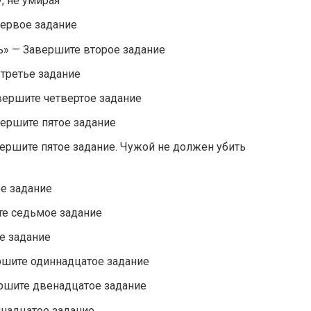
, не умирая
ервое задание
ь» — Завершите второе задание
 третье задание
авершите четвертое задание
вершите пятое задание
вершите пятое задание. Чужой не должен убить
е задание
те седьмое задание
е задание
ршите одиннадцатое задание
ршите двенадцатое задание
инадцатое задание