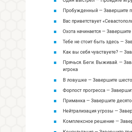
Один выстрел — Пройдите игру
Пробужденный — Завершите п
Вас приветствует «Севастопол
Охота начинается — Завершите
Тебе не стоит быть здесь — З
Как вы себя чувствуете? — За
Прячься. Беги. Выживай. — За
игрока
В ловушке — Завершите шесто
Форпост прогресса — Заверши
Приманка — Завершите десято
Нейтрализация угрозы — Заве
Комплексное решение — Заве
Консультация — Завершите тр