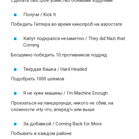
Сделать быстрое убийство боевыми ходулями
Получи / Kick It
Победить Гитлера во время кинопроб на аэростате
Капут подкрался незаметно / They did Nazi that
Coming
Бесшумно победить 10 противников подряд
Твёрдая башка / Hard Headed
Подобрать 1000 шлемов
Я не хуже машины / I'm Machine Enough
Проехаться на панцерхунде, никого не сбив, на
сложности «Ну что, вперёд!» или выше
За добавкой / Coming Back for More
Побывать в каждом районе