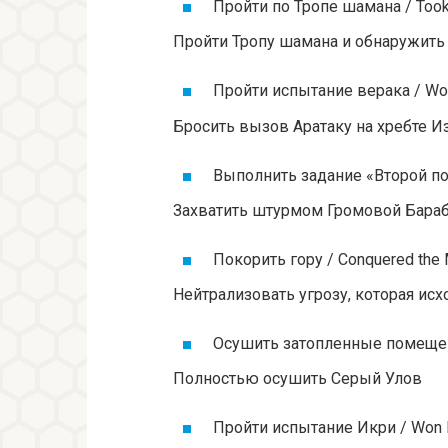
Пройти по Тропе шамана / Took 
Пройти Тропу шамана и обнаружит
Пройти испытание верака / Won
Бросить вызов Аратаку на хребте И
Выполнить задание «Второй пох
Захватить штурмом Громовой Бара
Покорить гору / Conquered the 
Нейтрализовать угрозу, которая исх
Осушить затопленные помещени
Полностью осушить Серый Улов
Пройти испытание Икри / Won Ik