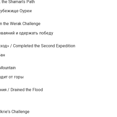
the Shaman's Path
ь убежище Оуреи
 the Werak Challenge
зваяний и одержать победу
од» / Completed the Second Expedition
бан
Mountain
одит от горы
я / Drained the Flood
rie's Challenge