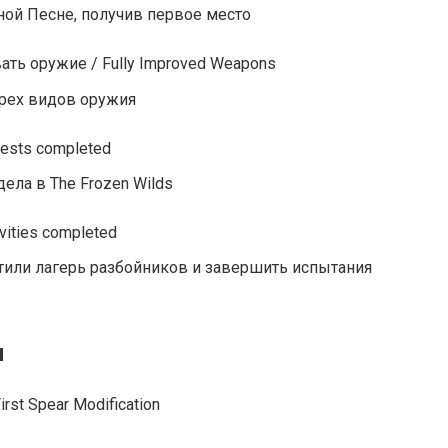
ой Песне, получив первое место
ь оружие / Fully Improved Weapons
трех видов оружия
uests completed
ела в The Frozen Wilds
vities completed
тили лагерь разбойников и завершить испытания
и
st Spear Modification