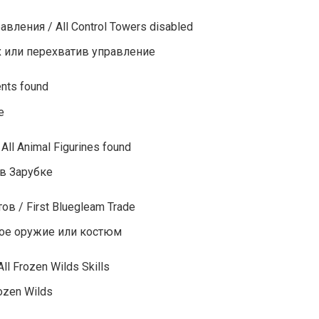
ления / All Control Towers disabled
х или перехватив управление
nts found
е
ll Animal Figurines found
в Зарубке
 / First Bluegleam Trade
ое оружие или костюм
l Frozen Wilds Skills
ozen Wilds