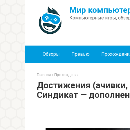
Перейти
Мир компьютер
к
контенту
Компьютерные игры, обзор
Обзоры
Превью
Прохождени
Главная
»
Прохождения
Достижения (ачивки, т
Синдикат — дополне