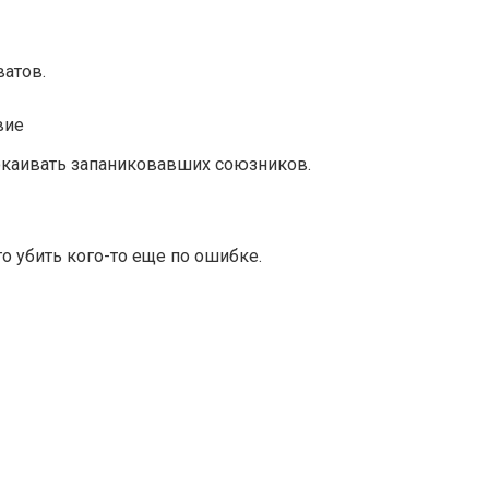
ватов.
вие
покаивать запаниковавших союзников.
го убить кого-то еще по ошибке.