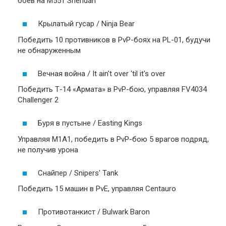
боев на M551 Sheridan
Крылатый гусар / Ninja Bear
Победить 10 противников в PvP-боях на PL-01, будучи
не обнаруженным
Вечная война / It ain't over 'til it's over
Победить Т-14 «Армата» в PvP-бою, управляя FV4034
Challenger 2
Буря в пустыне / Easting Kings
Управляя M1A1, победить в PvP-бою 5 врагов подряд,
не получив урона
Снайпер / Snipers' Tank
Победить 15 машин в PvE, управляя Centauro
Противотанкист / Bulwark Baron