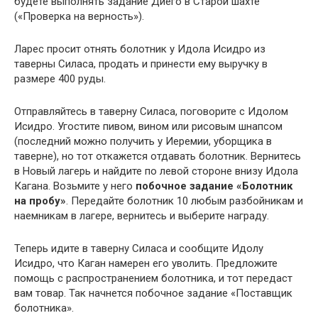
будете выполнять задание Диего в Старой шахте
(«Проверка на верность»).
Ларес просит отнять болотник у Идола Исидро из
таверны Силаса, продать и принести ему выручку в
размере 400 руды.
Отправляйтесь в таверну Силаса, поговорите с Идолом
Исидро. Угостите пивом, вином или рисовым шнапсом
(последний можно получить у Иеремии, уборщика в
таверне), но тот откажется отдавать болотник. Вернитесь
в Новый лагерь и найдите по левой стороне внизу Идола
Кагана. Возьмите у него
побочное задание «Болотник
на пробу»
. Передайте болотник 10 любым разбойникам и
наемникам в лагере, вернитесь и выберите награду.
Теперь идите в таверну Силаса и сообщите Идолу
Исидро, что Каган намерен его уволить. Предложите
помощь с распространением болотника, и тот передаст
вам товар. Так начнется побочное задание «Поставщик
болотника».