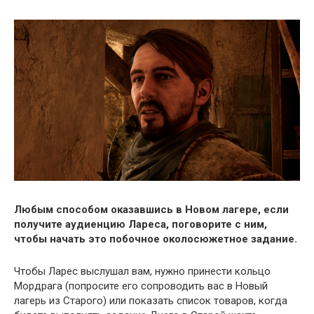
Любым способом оказавшись в Новом лагере, если
получите аудиенцию Лареса, поговорите с ним,
чтобы начать это побочное околосюжетное задание.
Чтобы Ларес выслушал вам, нужно принести кольцо
Мордрага (попросите его сопроводить вас в Новый
лагерь из Старого) или показать список товаров, когда