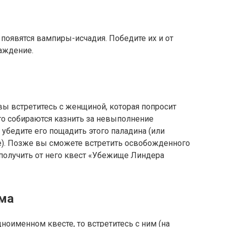
о появятся вампиры-исчадия. Победите их и от
аждение.
вы встретитесь с женщиной, которая попросит
го собираются казнить за невыполнение
 убедите его пощадить этого паладина (или
). Позже вы сможете встретить освобожденного
получить от него квест «Убежище Линдера
ма
дноименном квесте, то встретитесь с ним (на