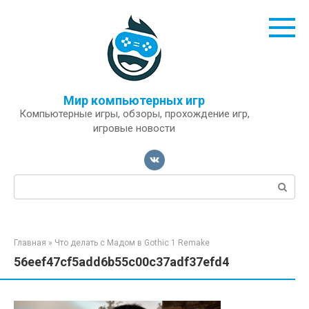
Перейти
к
контенту
Мир компьютерных игр
Компьютерные игры, обзоры, прохождение игр,
игровые новости
Поиск:
Главная
»
Что делать с Мадом в Gothic 1 Remake
56eef47cf5add6b55c00c37adf37efd4