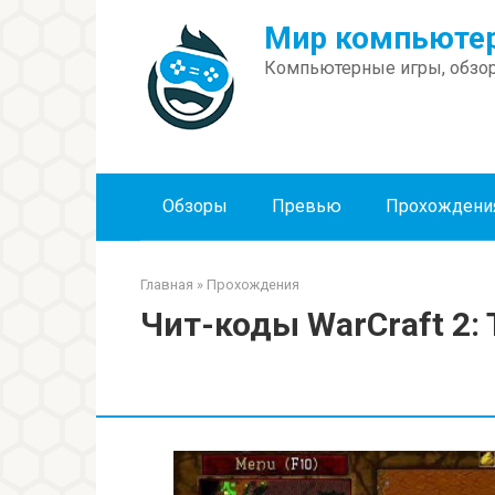
Перейти
Мир компьютер
к
контенту
Компьютерные игры, обзор
Обзоры
Превью
Прохождени
Главная
»
Прохождения
Чит-коды WarCraft 2: 