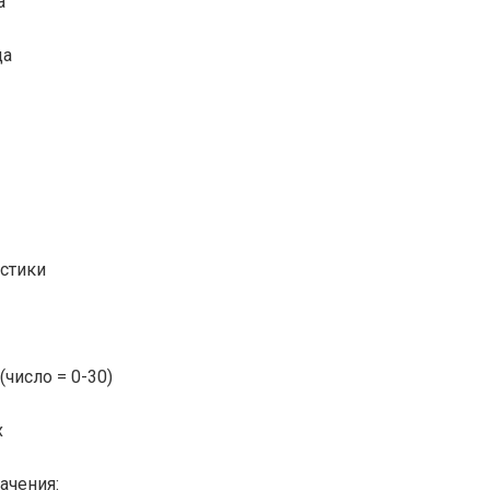
а
ца
стики
число = 0-30)
x
ачения: