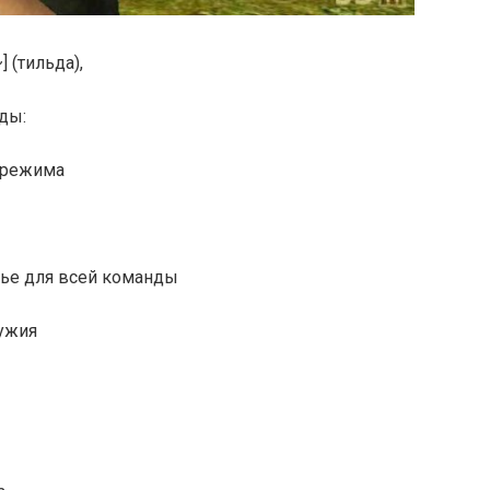
 (тильда),
ды:
 режима
ье для всей команды
ужия