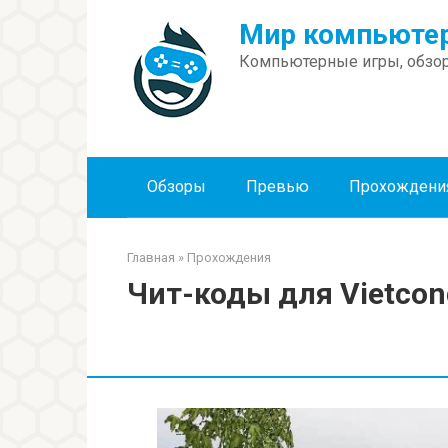
Перейти
Мир компьютер
к
контенту
Компьютерные игры, обзор
Обзоры
Превью
Прохождени
Главная
»
Прохождения
Чит-коды для Vietcong