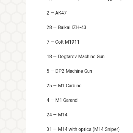
2 — AK47
28 — Baikai IZH-43
7 — Colt M1911
18 — Degtarev Machine Gun
5 — DP2 Machine Gun
25 — M1 Carbine
4 — M1 Garand
24 — M14
31 — M14 with optics (M14 Sniper)