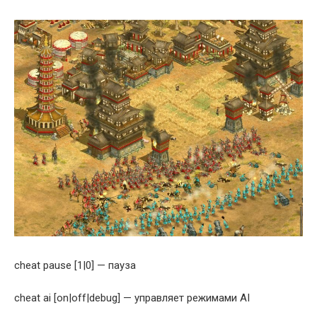
cheat pause [1|0] — пауза
сheat ai [on|off|debug] — управляет режимами AI