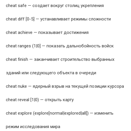
cheat safe — создает вокруг столиц укрепления
cheat diff [0-5] — устанавливает режимы сложности
cheat achieve — показывает достижения
cheat ranges (1|0] — показать дальнобойность войск
cheat finish — заканчивает строительство выбранных
зданий или следующего объекта в очереди
cheat nuke — ядерный взрыв на текущей позиции курсора
cheat reveal [1|0) — открыть карту
cheat explore (explore[normal|explored|all]) — изменить
режим исследования мира