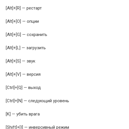
[Alt]+[R] — рестарт
[Alt]+[O] — опции
[Alt]+[G] — сохранить
[Alt]+[L] — загрузить
[Alt]+[S] — звук
[Alt]+[V] — версия
[Ctrl]+[Q] — выход
[Ctrl]+[N] — следующий уровень
[K] — убить врага
[Shift]+[I] — инверсивный режим