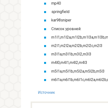
mp40
springfield
kar98sniper
Список уровней:
m1l1,m1l2a,m1l2b,m1l3a,m1l3b,
m2l1,m2l2a,m2l2b,m2l2c,m2l3
m3l1a,m3l1b,m3l2,m3l3
m4l0,m4l1,m4l2,m4l3
m5l1a,m5l1b,m5l2a,m5l2b,m5l3
m6l1a,m6l1b,m6l1c,m6l2a,m6l2b,
Источник