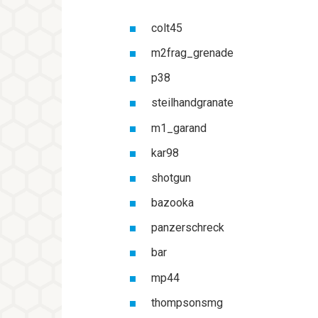
colt45
m2frag_grenade
p38
steilhandgranate
m1_garand
kar98
shotgun
bazooka
panzerschreck
bar
mp44
thompsonsmg