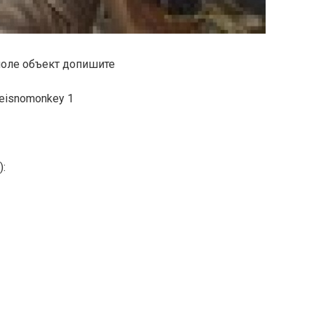
 поле объект допишите
ereisnomonkey 1
):