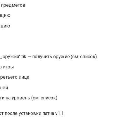
ог предметов
зицию
зицию
оружия''.tik — получить оружие.(см. список)
ю игры
третьего лица
вней
ти на уровень (см. список)
 после установки патча v1.1.