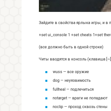
Зайдите в свойства ярлыка игры, и в
+set ui_console 1 +set cheats 1+set th
(все должно быть в одной строке)
Читы вводятся в консоль (клавиша [~]
wuss — все оружие
dog — неуязвимость
fullheal — подлечиться
notarget — враги не попадают
noclip — проход сквозь стены