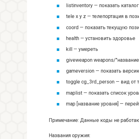
listinventory — показать катал
tele x y z — телепортация в по
coord — показать текущую по
health — установить здоровье
kill — умереть
giveweapon weapons/''название_
gameversion — показать верси
toggle cg_3rd_person — вид от 
maplist — показать список уро
map [название уровня] — перей
Примечание: Данные коды не работают
Названия оружия: