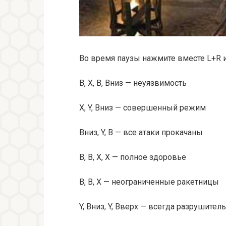
Во время паузы нажмите вместе L+R 
B, X, B, Вниз — неуязвимость
X, Y, Вниз — совершенный режим
Вниз, Y, B — все атаки прокачаны
B, B, X, X — полное здоровье
B, B, X — неограниченные ракетницы
Y, Вниз, Y, Вверх — всегда разрушител