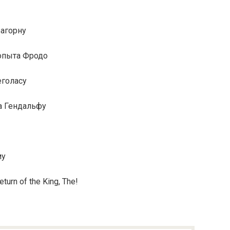
рагорну
 опыта Фродо
еголасу
та Гендальфу
му
turn of the King, The!