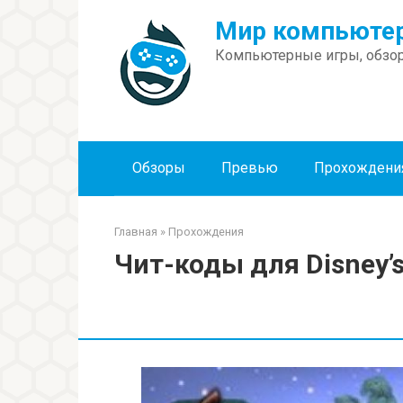
Перейти
Мир компьютер
к
контенту
Компьютерные игры, обзор
Обзоры
Превью
Прохождени
Главная
»
Прохождения
Чит-коды для Disney’s 