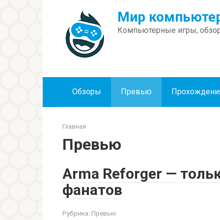
Перейти
Мир компьютер
к
контенту
Компьютерные игры, обзор
Обзоры
Превью
Прохождени
Главная
Превью
Arma Reforger — толь
фанатов
Рубрика:
Превью