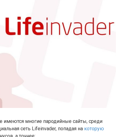
ne имеются многие пародийные сайты, среди
альная сеть Lifeinvader, попадая на
которую
усов, а точнее: