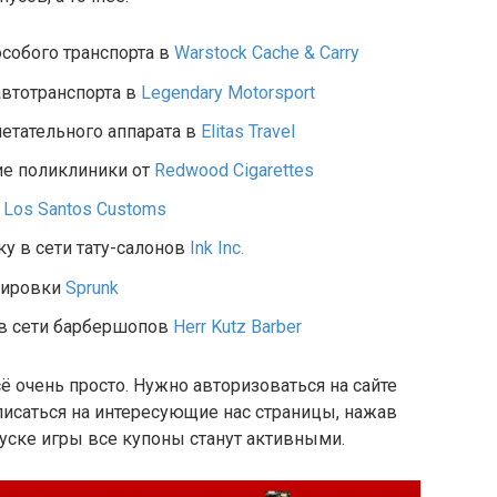
особого транспорта в
Warstock Cache & Carry
автотранспорта в
Legendary Motorsport
летательного аппарата в
Elitas Travel
ие поликлиники от
Redwood Cigarettes
у
Los Santos Customs
ку в сети тату-салонов
Ink Inc.
азировки
Sprunk
 в сети барбершопов
Herr Kutz Barber
ё очень просто. Нужно авторизоваться на сайте
одписаться на интересующие нас страницы, нажав
уске игры все купоны станут активными.