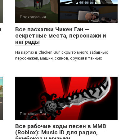
Прохождения
н
Все пасхалки Чикен Ган —
секретные места, персонажи и
награды
На картах в Chicken Gun скрыто много забавных
персонажей, машин, скинов, оружия и тайных
Прохождения
Все рабочие коды песен в ММВ
(Roblox): Music ID для радио,
бумбокса и музыки