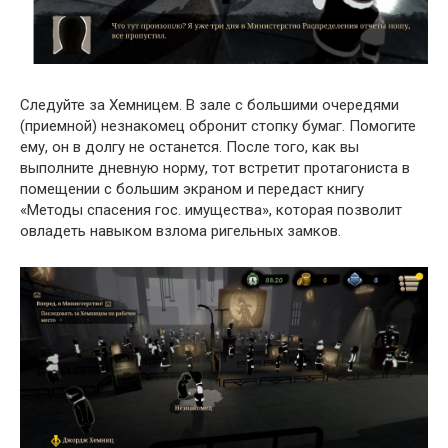
Следуйте за Хемницем. В зале с большими очередями
(приемной) незнакомец обронит стопку бумаг. Помогите
ему, он в долгу не останется. После того, как вы
выполните дневную норму, тот встретит протагониста в
помещении с большим экраном и передаст книгу
«Методы спасения гос. имущества», которая позволит
овладеть навыком взлома ригельных замков.