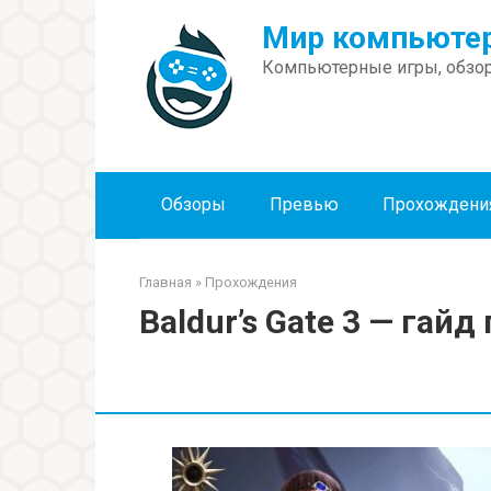
Перейти
Мир компьютер
к
контенту
Компьютерные игры, обзор
Обзоры
Превью
Прохождени
Главная
»
Прохождения
Baldur’s Gate 3 — гай