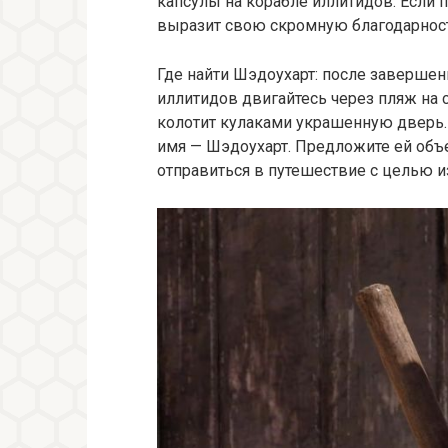
капсулы на корабле иллитидов. Если п
выразит свою скромную благодарность
Где найти Шэдоухарт: после завершен
иллитидов двигайтесь через пляж на с
колотит кулаками украшенную дверь. 
имя — Шэдоухарт. Предложите ей объе
отправиться в путешествие с целью и