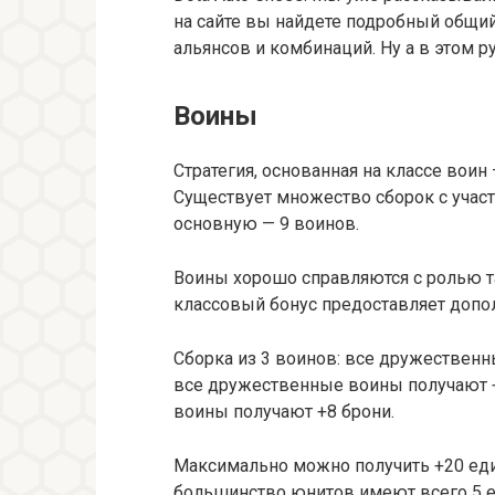
на сайте вы найдете подробный общий
альянсов и комбинаций. Ну а в этом р
Воины
Стратегия, основанная на классе воин
Существует множество сборок с учас
основную — 9 воинов.
Воины хорошо справляются с ролью та
классовый бонус предоставляет допо
Сборка из 3 воинов: все дружественн
все дружественные воины получают +
воины получают +8 брони.
Максимально можно получить +20 еди
большинство юнитов имеют всего 5 е