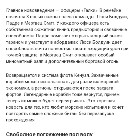
Главное нововведение — офицеры «Галки». В ремейке
появятся 3 новых важных члена команды: Люси Болдуин,
Падре и Мертвец Смит. У каждого офицера есть
собственная сюжетная линия, предыстория и связанные
способности. Падре помогает открыть мощный рывок
тараном и участвует в абордажах, Люси Болдуин дает
способность почти полностью гасить входящий урон при
точной защите, а Мертвец Смит открывает особый
минометный залп и дополнительный бортовой огонь.
Возвращается и система флота Кенуэя. Захваченные
корабли можно использовать для развития морской
экономики, а регионы открываются после захвата
фортов. Легендарные корабли тоже вернутся, причем
теперь их можно будет переигрывать. Это хорошая
новость для тех, кто любит морские испытания и хочет
повторять самые сложные битвы без перезапуска
прохождения.
Свободное погружение под воду