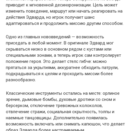
приводит к мгновенной десинхронизации. Цель может
изменить поведение, маршрут или начать реагировать на
действия Эдварда, но игрок получает шанс
адаптироваться и продолжить миссию другим способом.
Одно из главных нововведений — возможность
приседать в любой момент. В оригинале Эдвард мог
скрываться низко в основном рядом с кустами или
специальными зонами, а теперь игрок сам контролирует
положение героя. Это делает стелс гибче: можно
прятаться за укрытиями, аккуратнее обходить патрули,
подкрадываться к целям и проходить миссии более
разнообразно.
Классические инструменты остались на месте: орлиное
зрение, дымовые бомбы, духовые дротики со сном и
берсерком, отключение тревожных колоколов,
отвлечение стражи, социальная скрытность, толпы и
наемные танцовщицы. Дополнительно появилась
возможность включать или снимать капюшон, что делает
образ Эдварда более настраиваемым.