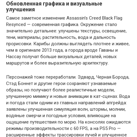
Обновленная графика и визуальные
улучшения
Самое заметное изменение Assassin’s Creed Black Flag
Resynced — современная графика. Окружение стало
значительно детальнее: улучшены текстуры, освещение,
тени, материалы, растительность, вода и дальность
прорисовки. Карибы должны выглядеть плотнее и живее,
чем в оригинале 2013 года, а города вроде Гаваны и
Нассау получат больше визуальных деталей, новых
маршрутов и более выразительную архитектуру.
Персонажей тоже переработали. Эдвард, Черная Борода,
Стэд Боннет и другие герои сохраняют узнаваемые
образы, но получают более реалистичные модели,
улучшенную мимику и новые анимации в кат-сценах. Вода
и погода стали одним из главных направлений апгрейда:
заявлены улучшенная симуляция волн, штормы, молнии,
водяные смерчи и погодные условия, влияющие на
ощущение путешествия по морю. На консолях ожидаются
режимы производительности с 60 FPS, а на PS5 Pro —
расширенные эффекты трассировки лучей и улучшенное