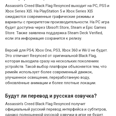
Assassin’s Creed Black Flag Resynced выходит на PC, PS5 и
Xbox Series X|S. На PlayStation 5 и Xbox Series X|S
ожидаются современные графические режимы и
варианты с приоритетом производительности. На PC игра
будет доступна через Ubisoft Store, Steam и Epic Games
Store. Также заявлена поддержка Steam Deck Verified,
если эта информация сохранится к релизу.
Версий для PS4, Xbox One, PS3, Xbox 360 и Wii U не будет.
Это отличает Resynced от оригинальной Black Flag,
которая выходила сразу на нескольких поколениях
устройств. Такой выбор платформ объясняется тем, что
ремейк использует более современный движок,
улучшенное освещение, переработанную воду,
обновлённые анимации и более плотные локации.
Будут ли перевод и русская озвучка?
Assassin’s Creed Black Flag Resynced получит
официальный русский перевод интерфейса и субтитров,
однако полноценной русской озвучки в игре не будет.