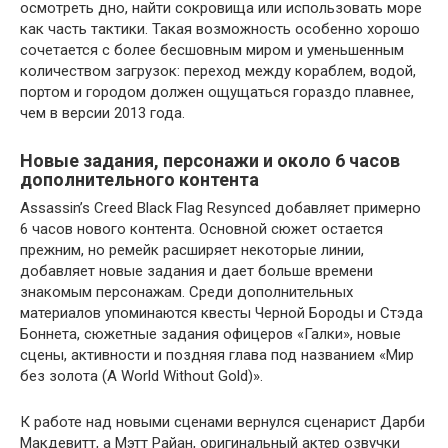
осмотреть дно, найти сокровища или использовать море
как часть тактики. Такая возможность особенно хорошо
сочетается с более бесшовным миром и уменьшенным
количеством загрузок: переход между кораблем, водой,
портом и городом должен ощущаться гораздо плавнее,
чем в версии 2013 года.
Новые задания, персонажи и около 6 часов
дополнительного контента
Assassin’s Creed Black Flag Resynced добавляет примерно
6 часов нового контента. Основной сюжет остается
прежним, но ремейк расширяет некоторые линии,
добавляет новые задания и дает больше времени
знакомым персонажам. Среди дополнительных
материалов упоминаются квесты Черной Бороды и Стэда
Боннета, сюжетные задания офицеров «Галки», новые
сцены, активности и поздняя глава под названием «Мир
без золота (A World Without Gold)».
К работе над новыми сценами вернулся сценарист Дарби
Макдевитт, а Мэтт Райан, оригинальный актер озвучки