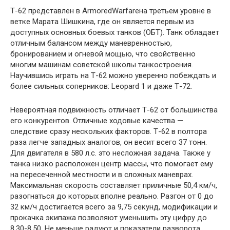
Т-62 представлен в ArmoredWarfareна третьем уровне в
ветке Марата Шишкина, где он является первым из
доступных основных боевых танков (ОБТ). Танк обладает
отличным балансом между маневренностью,
бронированием и огневой мощью, что свойственно
многим машинам советской школы танкостроения.
Научившись играть на Т-62 можно уверенно побеждать и
более сильных соперников: Leopard 1 и даже Т-72.
Невероятная подвижность отличает Т-62 от большинства
его конкурентов. Отличные ходовые качества —
следствие сразу нескольких факторов. Т-62 в полтора
раза легче западных аналогов, он весит всего 37 тонн.
Для двигателя в 580 л.с. это несложная задача. Также у
танка низко расположен центр массы, что помогает ему
на пересеченной местности и в сложных маневрах.
Максимальная скорость составляет приличные 50,4 км/ч,
разогнаться до которых вполне реально. Разгон от 0 до
32 км/ч достигается всего за 9,75 секунд, модификации и
прокачка экипажа позволяют уменьшить эту цифру до
8,30-8,50. Не меньше радуют и показатели разворота