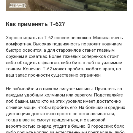
Как применять Т-62?
Хорошо играть на Т-62 совсем несложно. Машина очень
комфортная. Высокая подвижность позволит новичкам
быстро освоится, а для старожилов станет главным
оружием в схватках. Более тяжелых соперников стоит
либо обходить с флангов, либо бить в лоб по уязвимым
точкам. Конечно, Т-62 может пробить любого врага, но
ваш запас прочности существенно ограничен.
Не забывайте и о низком силуэте машины. Прячьтесь за
каждым удобным холмиком или оврагом. Подставляйте
лоб башни, мало кто на этих уровнях имеет достаточно
огневой мощи, чтобы пробить его. На больших и средних
дистанциях достаточно просто не останавливаться,
тогда в вас не смогут прицелиться, и с высокой
вероятностью снаряд угодит в башню. В городских боях
либо прячьте корпус за естественными преградами, либо