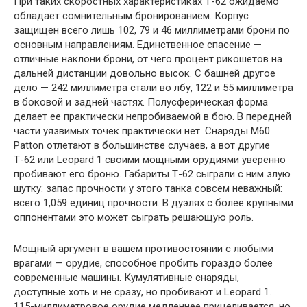
При таких скоростных характеристиках Т-62 ожидаемо
обладает сомнительным бронированием. Корпус
защищен всего лишь 102, 79 и 46 миллиметрами брони по
основным направлениям. Единственное спасение —
отличные наклони брони, от чего процент рикошетов на
дальней дистанции довольно высок. С башней другое
дело — 242 миллиметра стали во лбу, 122 и 55 миллиметра
в боковой и задней частях. Полусферическая форма
делает ее практически непробиваемой в бою. В передней
части уязвимых точек практически нет. Снаряды М60
Patton отлетают в большинстве случаев, а вот другие
Т-62 или Leopard 1 своими мощными орудиями уверенно
пробивают его броню. Габариты Т-62 сыграли с ним злую
шутку: запас прочности у этого танка совсем неважный:
всего 1,059 единиц прочности. В дуэлях с более крупными
оппонентами это может сыграть решающую роль.
Мощный аргумент в вашем противостоянии с любыми
врагами — орудие, способное пробить гораздо более
современные машины. Кумулятивные снаряды,
доступные хоть и не сразу, но пробивают и Leopard 1.
115-миллиметровое орудие медленнее прицеливается, но