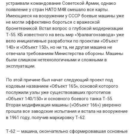
устраивали командование Советской Армии, однако
появление у стран НАТО М48 смешало все карты.
Имеющиеся на вооружении у СССР боевые машины уже
не могли эффективно бороться с вражеской
бронетехникой. Встал вопрос о глубокой модернизации
Т-55. КБ известного на весь мир «Уралвагонзавода» уже
вело инициативные разработки по проектам «Объект
140» и «Объект 150», но ни та, ни другая машина не
отвечала требованиям Министерства обороны. Машины
были слишком нетехнологичными и сложными в
эксплуатации.
По этой причине был начат следующий проект под
кодовым названием «Объект 165», основой которого
послужили узлы уже существовавших прототипов
«Объект 140/150» и основного боевого танка Т-55.
Вторая модификация машины (»Объект 166») уверенно
прошла все заводские испытания и встала на вооружение
в 1961 году, получив маркировку Т-62.
Т-62 — машина, окончательно сформировавшая основные