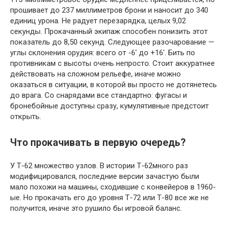
прошивает до 237 миллиметров брони и наносит до 340
единиц урона. Не радует перезарядка, целых 9,02
секунды. Прокачанный экипаж способен понизить этот
показатель до 8,50 секунд. Следующее разочарование —
углы склонения орудия: всего от -6' до +16'. Бить по
противникам с высоты очень непросто. Стоит аккуратнее
действовать на сложном рельефе, иначе можно
оказаться в ситуации, в которой вы просто не дотянетесь
до врага. Со снарядами все стандартно: фугасы и
бронебойные доступны сразу, кумулятивные предстоит
открыть.
Что прокачивать в первую очередь?
У Т-62 множество узлов. В истории Т-62много раз
модифицировался, последние версии зачастую были
мало похожи на машины, сходившие с конвейеров в 1960-
ые. Но прокачать его до уровня Т-72 или Т-80 все же не
получится, иначе это рушило бы игровой баланс.