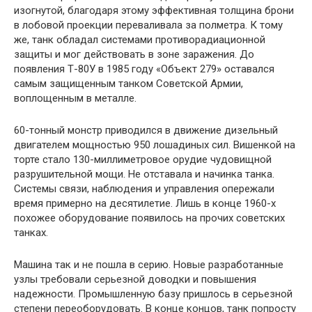
изогнутой, благодаря этому эффективная толщина брони
в лобовой проекции переваливала за полметра. К тому
же, танк обладал системами противорадиационной
защиты и мог действовать в зоне заражения. До
появления Т-80У в 1985 году «Объект 279» оставался
самым защищенным танком Советской Армии,
воплощенным в металле.
60-тонный монстр приводился в движение дизельный
двигателем мощностью 950 лошадиных сил. Вишенкой на
торте стало 130-миллиметровое орудие чудовищной
разрушительной мощи. Не отставала и начинка танка.
Системы связи, наблюдения и управления опережали
время примерно на десятилетие. Лишь в конце 1960-х
похожее оборудование появилось на прочих советских
танках.
Машина так и не пошла в серию. Новые разработанные
узлы требовали серьезной доводки и повышения
надежности. Промышленную базу пришлось в серьезной
степени переоборудовать. В конце концов, танк попросту