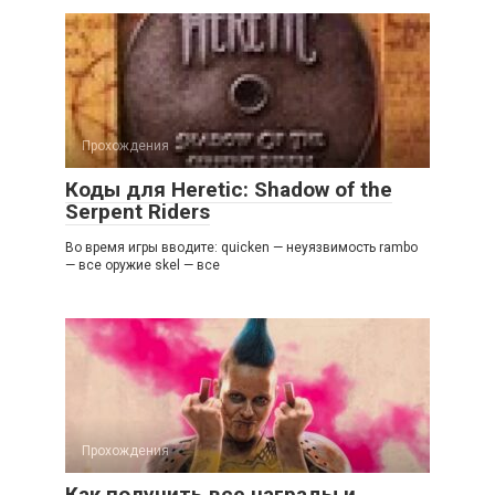
Прохождения
Коды для Heretic: Shadow of the
Serpent Riders
Во время игры вводите: quicken — нeyязвимocть rambo
— вce opyжиe skel — вce
Прохождения
Как получить все награды и