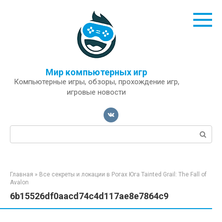
Перейти
к
контенту
Мир компьютерных игр
Компьютерные игры, обзоры, прохождение игр,
игровые новости
Поиск:
Главная
»
Все секреты и локации в Рогах Юга Tainted Grail: The Fall of
Avalon
6b15526df0aacd74c4d117ae8e7864c9