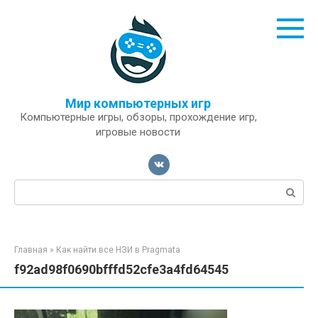
Перейти
к
контенту
Мир компьютерных игр
Компьютерные игры, обзоры, прохождение игр,
игровые новости
Поиск:
Главная
»
Как найти все НЗИ в Pragmata
f92ad98f0690bfffd52cfe3a4fd64545