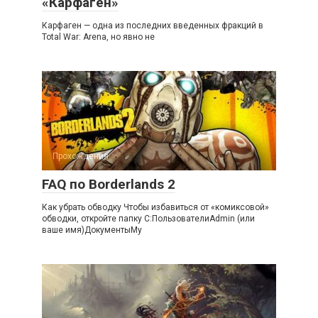
«Карфаген»
Карфаген — одна из последних введенных фракций в
Total War: Arena, но явно не
Прохождения
FAQ по Borderlands 2
Как убрать обводку Чтобы избавиться от «комиксовой»
обводки, откройте папку C:ПользователиAdmin (или
ваше имя)ДокументыMy