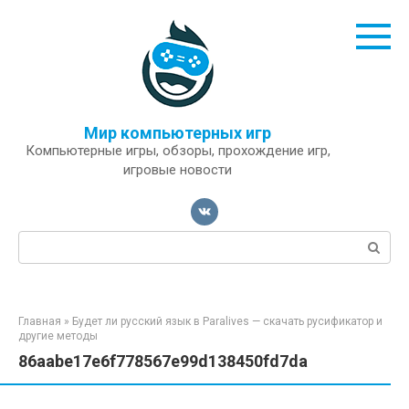
Перейти
к
контенту
Мир компьютерных игр
Компьютерные игры, обзоры, прохождение игр,
игровые новости
Поиск:
Главная
»
Будет ли русский язык в Paralives — скачать русификатор и
другие методы
86aabe17e6f778567e99d138450fd7da