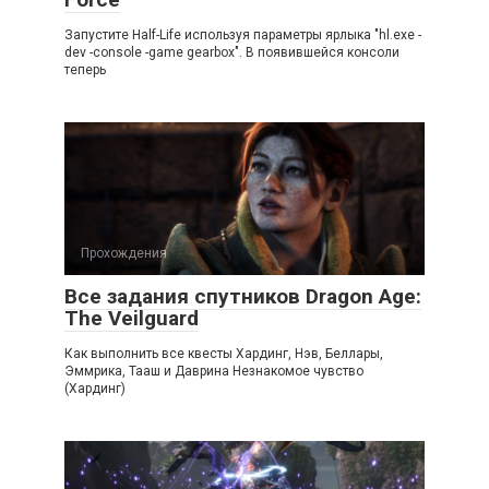
Запустите Half-Life используя параметры ярлыка "hl.exe -
dev -console -game gearbox". В появившейся консоли
теперь
Прохождения
Все задания спутников Dragon Age:
The Veilguard
Как выполнить все квесты Хардинг, Нэв, Беллары,
Эммрика, Тааш и Даврина Незнакомое чувство
(Хардинг)